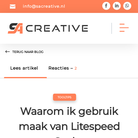

info@sacreative.nl
TERUG NAAR BLOG



Lees artikel
Reacties –
2
Home
Portfolio
Blog
TOOLTIPS



Waarom ik gebruik
Diensten
Over mij
Contact
maak van Litespeed