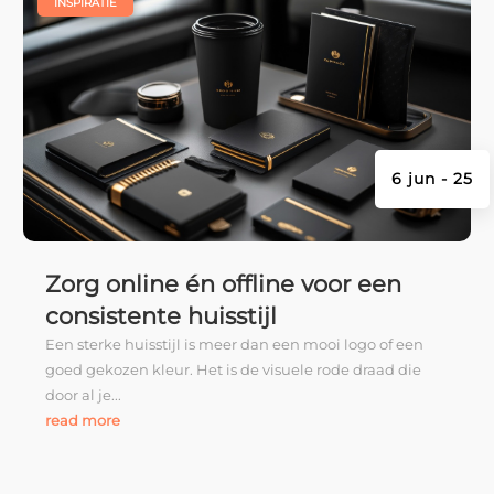
|
INSPIRATIE
6 jun - 25
Zorg online én offline voor een
consistente huisstijl
Een sterke huisstijl is meer dan een mooi logo of een
goed gekozen kleur. Het is de visuele rode draad die
door al je...
read more