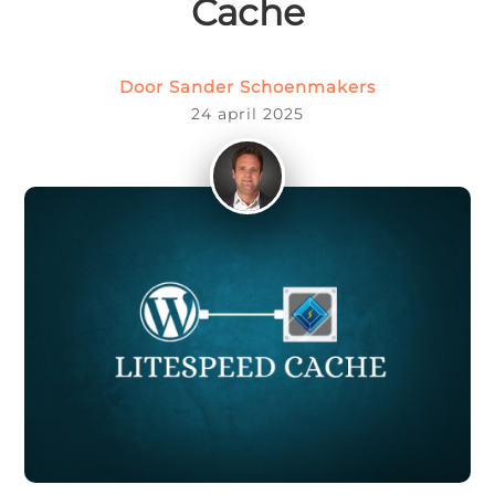
Cache




Website
Webshop
Drukwerk
Sitecare
Door
Sander Schoenmakers
24 april 2025


U
Whatsapp
Contact
Zoeken