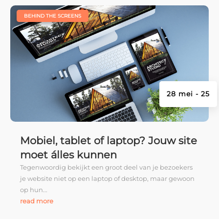
|
BEHIND THE SCREENS
28 mei - 25
Mobiel, tablet of laptop? Jouw site
moet álles kunnen
Tegenwoordig bekijkt een groot deel van je bezoekers
je website niet op een laptop of desktop, maar gewoon
op hun...
read more