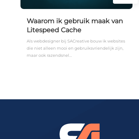
Waarom ik gebruik maak van
Litespeed Cache
Als webdesigner bij SACreative bouw ik websites
die niet alleen mooi en gebruiksvriendelijk zijn,
maar ook razendsnel...