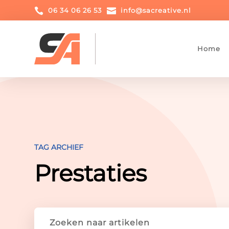

06 34 06 26 53

info@sacreative.nl
Home
TAG ARCHIEF
Prestaties