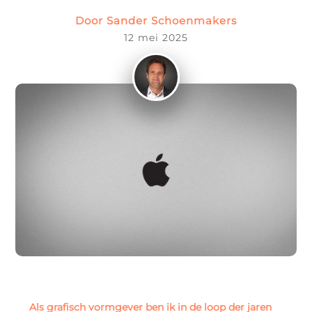




Door
Sander Schoenmakers
12 mei 2025
Website
Webshop
Drukwerk
Sitecare


U
Whatsapp
Contact
Zoeken
Als grafisch vormgever ben ik in de loop der jaren