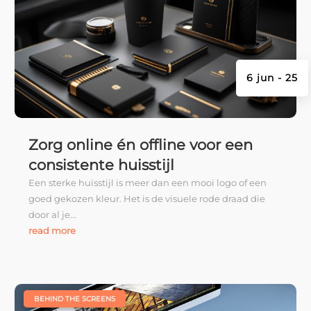
6 jun - 25
Zorg online én offline voor een
consistente huisstijl
Een sterke huisstijl is meer dan een mooi logo of een
goed gekozen kleur. Het is de visuele rode draad die
door al je...
read more
|
BEHIND THE SCREENS