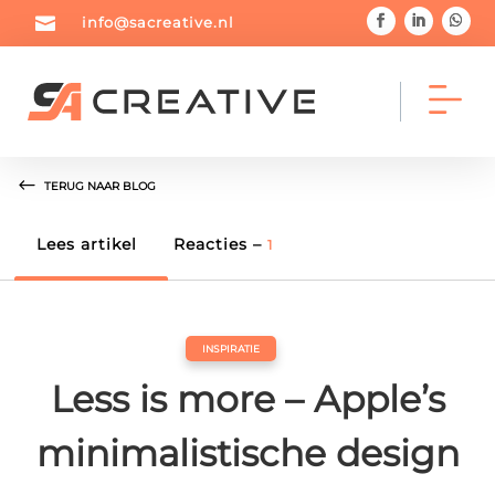

info@sacreative.nl
TERUG NAAR BLOG



Lees artikel
Reacties –
1
Home
Portfolio
Blog
INSPIRATIE



Less is more – Apple’s
Diensten
Over mij
Contact
minimalistische design