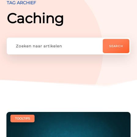
TAG ARCHIEF




Caching
Website
Webshop
Drukwerk
Sitecare


U
Whatsapp
Contact
Zoeken
|
TOOLTIPS