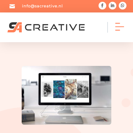

info@sacreative.nl



Home
Portfolio
Blog



Diensten
Over mij
Contact