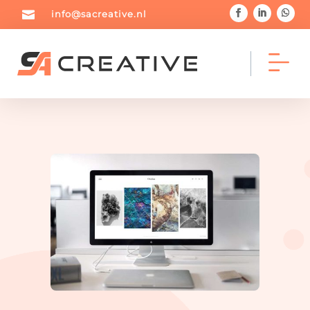

info@sacreative.nl



Home
Portfolio
Blog



Diensten
Over mij
Contact