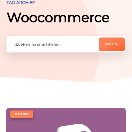
TAG ARCHIEF




Woocommerce
Website
Webshop
Drukwerk
Sitecare


U
Whatsapp
Contact
Zoeken
|
TOOLTIPS