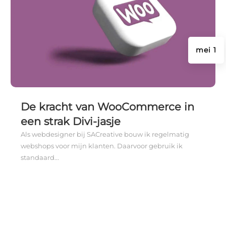
mei 1
De kracht van WooCommerce in
een strak Divi-jasje
Als webdesigner bij SACreative bouw ik regelmatig
webshops voor mijn klanten. Daarvoor gebruik ik
standaard...