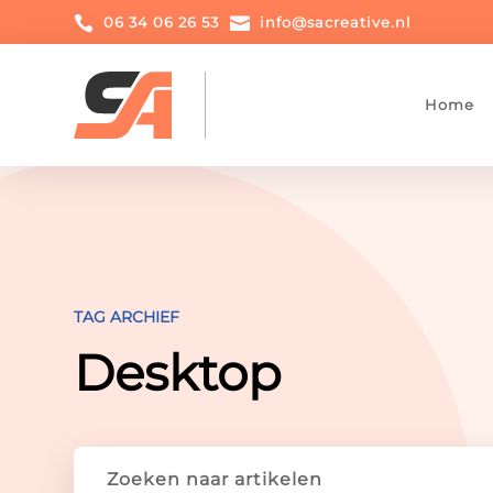

06 34 06 26 53

info@sacreative.nl
Home
TAG ARCHIEF
Desktop