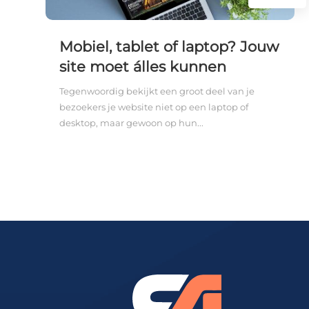
Mobiel, tablet of laptop? Jouw
site moet álles kunnen
Tegenwoordig bekijkt een groot deel van je
bezoekers je website niet op een laptop of
desktop, maar gewoon op hun...