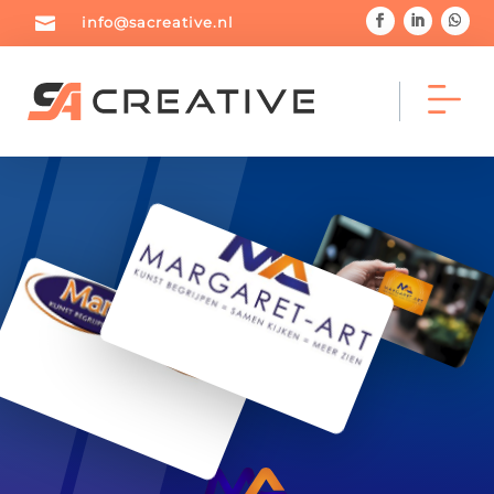

info@sacreative.nl



Home
Portfolio
Blog



Diensten
Over mij
Contact