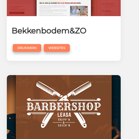
Bekkenbodem&ZO
,
DRUKWERK
WEBSITES