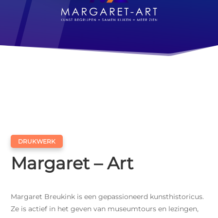




Website
Webshop
Drukwerk
Sitecare


U
Whatsapp
Contact
Zoeken
DRUKWERK
Margaret – Art
Margaret Breukink is een gepassioneerd kunsthistoricus.
Ze is actief in het geven van museumtours en lezingen,