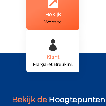

Bekijk
Website

Klant
Margaret Breukink
Bekijk de
Hoogtepunten