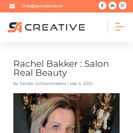

info@sacreative.nl
Rachel Bakker : Salon



Real Beauty
Home
Portfolio
Blog
by
Sander Schoenmakers
|
sep 4, 2025



Diensten
Over mij
Contact