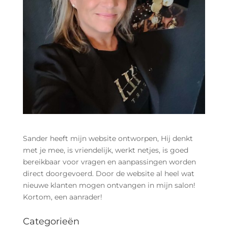




Website
Webshop
Drukwerk
Sitecare


U
Whatsapp
Contact
Zoeken
Sander heeft mijn website ontworpen, Hij denkt
met je mee, is vriendelijk, werkt netjes, is goed
bereikbaar voor vragen en aanpassingen worden
direct doorgevoerd. Door de website al heel wat
nieuwe klanten mogen ontvangen in mijn salon!
Kortom, een aanrader!
Categorieën