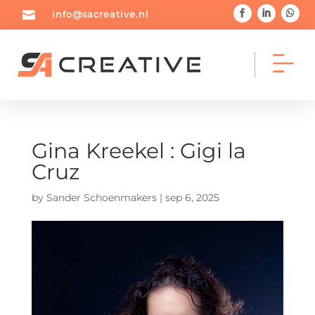

info@sacreative.nl
Gina Kreekel : Gigi la



Cruz
Home
Portfolio
Blog
by
Sander Schoenmakers
|
sep 6, 2025



Diensten
Over mij
Contact