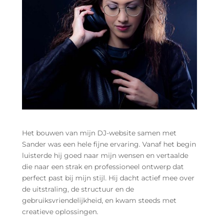




Website
Webshop
Drukwerk
Sitecare


U
Whatsapp
Contact
Zoeken
Het bouwen van mijn DJ-website samen met
Sander was een hele fijne ervaring. Vanaf het begin
luisterde hij goed naar mijn wensen en vertaalde
die naar een strak en professioneel ontwerp dat
perfect past bij mijn stijl. Hij dacht actief mee over
de uitstraling, de structuur en de
gebruiksvriendelijkheid, en kwam steeds met
creatieve oplossingen.