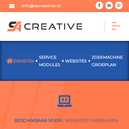

info@sacreative.nl
SERVICE
ZOEKMACHINE

DIENSTEN
D
D
WEBSITES
D



MODULES
GROEIPLAN
Home
Portfolio
Blog




Diensten
Over mij
Contact
BESCHIKBAAR VOOR :
WEBSITES
|
WEBSHOPS