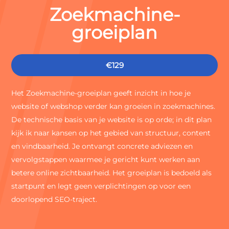




Zoekmachine-
groeiplan
Website
Webshop
Drukwerk
Sitecare
€129


U
Het Zoekmachine-groeiplan geeft inzicht in hoe je
Whatsapp
Contact
Zoeken
website of webshop verder kan groeien in zoekmachines.
De technische basis van je website is op orde; in dit plan
kijk ik naar kansen op het gebied van structuur, content
en vindbaarheid. Je ontvangt concrete adviezen en
vervolgstappen waarmee je gericht kunt werken aan
betere online zichtbaarheid. Het groeiplan is bedoeld als
startpunt en legt geen verplichtingen op voor een
doorlopend SEO-traject.