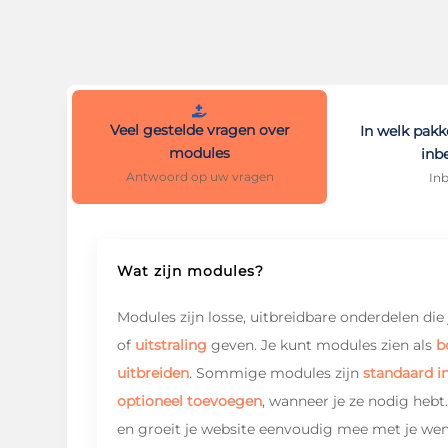

Veel gestelde vragen over
In welk pakk
modules
inb
Antwoord op uw vragen
In
Wat zijn modules?
Modules zijn losse, uitbreidbare onderdelen di
of
uitstraling
geven. Je kunt modules zien als
b
uitbreiden
. Sommige modules zijn
standaard i
optioneel toevoegen
, wanneer je ze nodig hebt.
en groeit je website eenvoudig mee met je wen