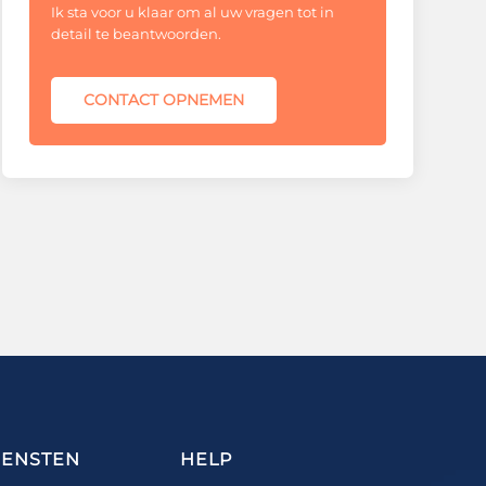
Ik sta voor u klaar om al uw vragen tot in
detail te beantwoorden.
CONTACT OPNEMEN
IENSTEN
HELP