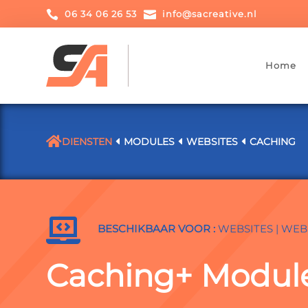

06 34 06 26 53

info@sacreative.nl
Home

DIENSTEN
D
MODULES
D
WEBSITES
D
CACHING

BESCHIKBAAR VOOR :
WEBSITES
|
WEB
Caching+ Modul