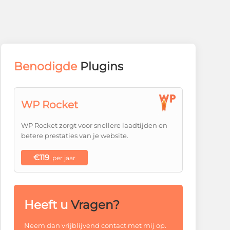
Benodigde
Plugins
WP Rocket
WP Rocket zorgt voor snellere laadtijden en
betere prestaties van je website.
€119
per jaar
Heeft u
Vragen?
Neem dan vrijblijvend contact met mij op.