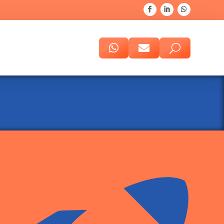


U