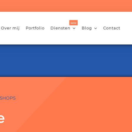
Over mij
Portfolio
Diensten
Blog
Contact


SHOPS
e