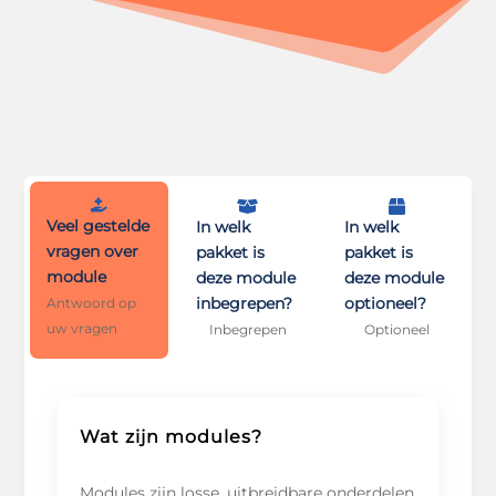



Veel gestelde
In welk
In welk
vragen over
pakket is
pakket is
module
deze module
deze module
inbegrepen?
optioneel?
Antwoord op
uw vragen
Inbegrepen
Optioneel
Wat zijn modules?
Modules zijn losse, uitbreidbare onderdelen