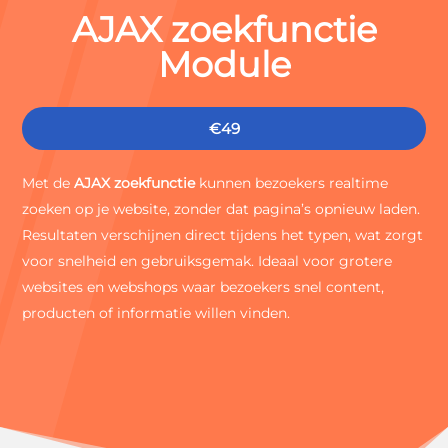




AJAX zoekfunctie
Module
Website
Webshop
Drukwerk
Sitecare
€49


U
Met de
AJAX zoekfunctie
kunnen bezoekers realtime
Whatsapp
Contact
Zoeken
zoeken op je website, zonder dat pagina’s opnieuw laden.
Resultaten verschijnen direct tijdens het typen, wat zorgt
voor snelheid en gebruiksgemak. Ideaal voor grotere
websites en webshops waar bezoekers snel content,
producten of informatie willen vinden.