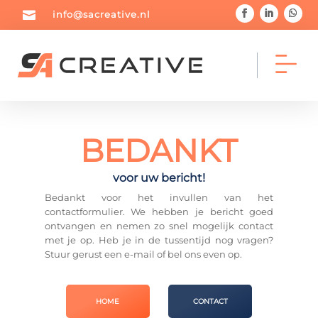

info@sacreative.nl
BEDANKT



voor uw bericht!
Home
Portfolio
Blog
Bedankt voor het invullen van het
contactformulier. We hebben je bericht goed
ontvangen en nemen zo snel mogelijk contact
met je op. Heb je in de tussentijd nog vragen?



Stuur gerust een e-mail of bel ons even op.
Diensten
Over mij
Contact
HOME
CONTACT