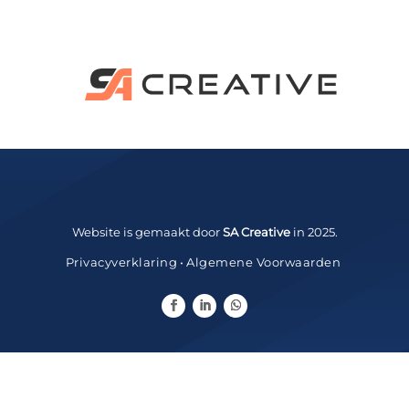




Website
Webshop
Drukwerk
Sitecare


U
Whatsapp
Contact
Zoeken
Website is gemaakt door
SA Creative
in 2025.
Privacyverklaring
•
Algemene Voorwaarden